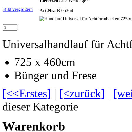
Lieferzeit:
5-7 Werktage*
Bild vergrößern
Art.Nr.:
B 05364
Universalhandlauf für Ach
725 x 460cm
Bünger und Frese
[<<Erstes]
|
[<zurück]
|
[we
dieser Kategorie
Warenkorb