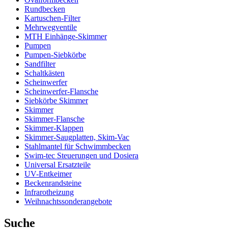
Rundbecken
Kartuschen-Filter
Mehrwegventile
MTH Einhänge-Skimmer
Pumpen
Pumpen-Siebkörbe
Sandfilter
Schaltkästen
Scheinwerfer
Scheinwerfer-Flansche
Siebkörbe Skimmer
Skimmer
Skimmer-Flansche
Skimmer-Klappen
Skimmer-Saugplatten, Skim-Vac
Stahlmantel für Schwimmbecken
Swim-tec Steuerungen und Dosiera
Universal Ersatzteile
UV-Entkeimer
Beckenrandsteine
Infrarotheizung
Weihnachtssonderangebote
Suche