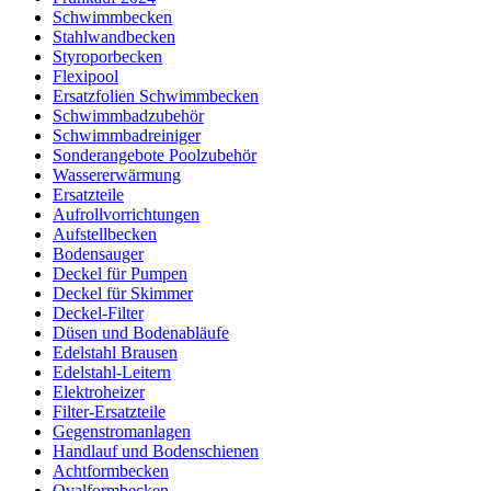
Schwimmbecken
Stahlwandbecken
Styroporbecken
Flexipool
Ersatzfolien Schwimmbecken
Schwimmbadzubehör
Schwimmbadreiniger
Sonderangebote Poolzubehör
Wassererwärmung
Ersatzteile
Aufrollvorrichtungen
Aufstellbecken
Bodensauger
Deckel für Pumpen
Deckel für Skimmer
Deckel-Filter
Düsen und Bodenabläufe
Edelstahl Brausen
Edelstahl-Leitern
Elektroheizer
Filter-Ersatzteile
Gegenstromanlagen
Handlauf und Bodenschienen
Achtformbecken
Ovalformbecken