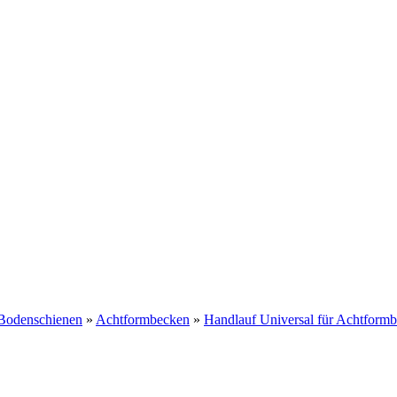
Bodenschienen
»
Achtformbecken
»
Handlauf Universal für Achtform