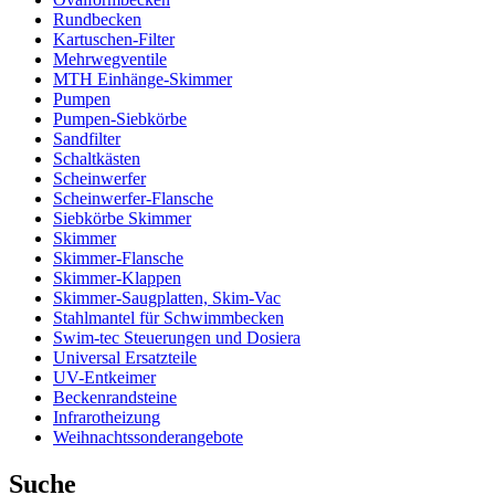
Rundbecken
Kartuschen-Filter
Mehrwegventile
MTH Einhänge-Skimmer
Pumpen
Pumpen-Siebkörbe
Sandfilter
Schaltkästen
Scheinwerfer
Scheinwerfer-Flansche
Siebkörbe Skimmer
Skimmer
Skimmer-Flansche
Skimmer-Klappen
Skimmer-Saugplatten, Skim-Vac
Stahlmantel für Schwimmbecken
Swim-tec Steuerungen und Dosiera
Universal Ersatzteile
UV-Entkeimer
Beckenrandsteine
Infrarotheizung
Weihnachtssonderangebote
Suche