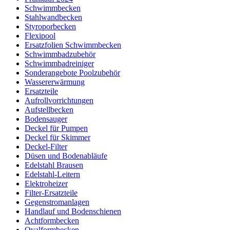
Schwimmbecken
Stahlwandbecken
Styroporbecken
Flexipool
Ersatzfolien Schwimmbecken
Schwimmbadzubehör
Schwimmbadreiniger
Sonderangebote Poolzubehör
Wassererwärmung
Ersatzteile
Aufrollvorrichtungen
Aufstellbecken
Bodensauger
Deckel für Pumpen
Deckel für Skimmer
Deckel-Filter
Düsen und Bodenabläufe
Edelstahl Brausen
Edelstahl-Leitern
Elektroheizer
Filter-Ersatzteile
Gegenstromanlagen
Handlauf und Bodenschienen
Achtformbecken
Ovalformbecken