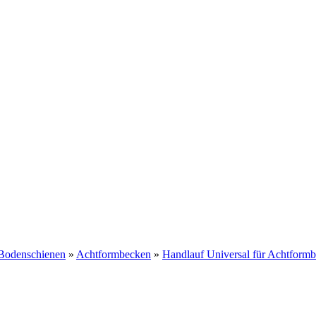
Bodenschienen
»
Achtformbecken
»
Handlauf Universal für Achtform