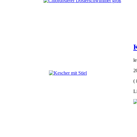
K
l
2
(
L