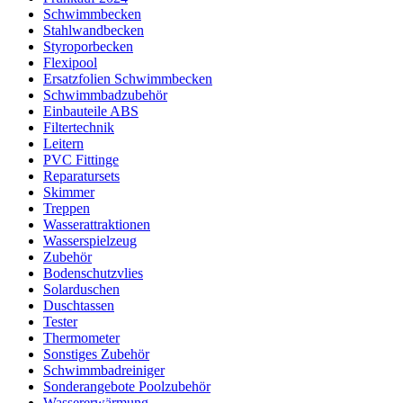
Schwimmbecken
Stahlwandbecken
Styroporbecken
Flexipool
Ersatzfolien Schwimmbecken
Schwimmbadzubehör
Einbauteile ABS
Filtertechnik
Leitern
PVC Fittinge
Reparatursets
Skimmer
Treppen
Wasserattraktionen
Wasserspielzeug
Zubehör
Bodenschutzvlies
Solarduschen
Duschtassen
Tester
Thermometer
Sonstiges Zubehör
Schwimmbadreiniger
Sonderangebote Poolzubehör
Wassererwärmung