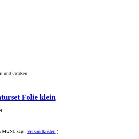
gen und Größen
turset Folie klein
et
 % MwSt. zzgl.
Versandkosten
)