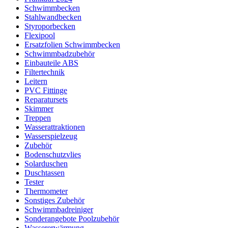
Schwimmbecken
Stahlwandbecken
Styroporbecken
Flexipool
Ersatzfolien Schwimmbecken
Schwimmbadzubehör
Einbauteile ABS
Filtertechnik
Leitern
PVC Fittinge
Reparatursets
Skimmer
Treppen
Wasserattraktionen
Wasserspielzeug
Zubehör
Bodenschutzvlies
Solarduschen
Duschtassen
Tester
Thermometer
Sonstiges Zubehör
Schwimmbadreiniger
Sonderangebote Poolzubehör
Wassererwärmung