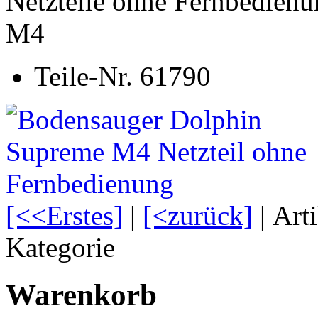
Netzteile ohne Fernbedien
M4
Teile-Nr. 61790
[<<Erstes]
|
[<zurück]
| Art
Kategorie
Warenkorb