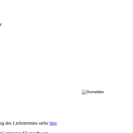
e
ng des Liefertermins siehe
hier
.