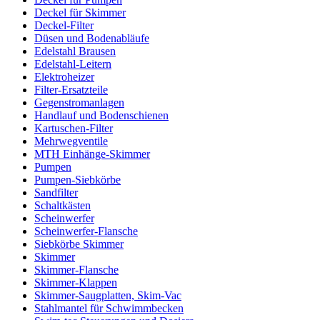
Deckel für Skimmer
Deckel-Filter
Düsen und Bodenabläufe
Edelstahl Brausen
Edelstahl-Leitern
Elektroheizer
Filter-Ersatzteile
Gegenstromanlagen
Handlauf und Bodenschienen
Kartuschen-Filter
Mehrwegventile
MTH Einhänge-Skimmer
Pumpen
Pumpen-Siebkörbe
Sandfilter
Schaltkästen
Scheinwerfer
Scheinwerfer-Flansche
Siebkörbe Skimmer
Skimmer
Skimmer-Flansche
Skimmer-Klappen
Skimmer-Saugplatten, Skim-Vac
Stahlmantel für Schwimmbecken