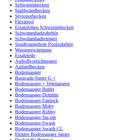
Schwimmbecken
Stahlwandbecken
Styroporbecken
Flexipool
Ersatzfolien Schwimmbecken
Schwimmbadzubehör
Schwimmbadreiniger
Sonderangebote Poolzubehör
Wassererwärmung
Ersatzteile
Aufrollvorrichtungen
Aufstellbecken
Bodensauger
Baracuda Super G +
Bodensauger + Telestangen
Bodensauger Butler
Bodensauger Dolphin
Bodensauger Fairlock
Bodensauger Moby
Bodensauger Robby
Bodensauger Sta-rite
Bodensauger Swash
Bodensauger Swash CL
Elektro Bodensauger James
Deckel für Pumpen