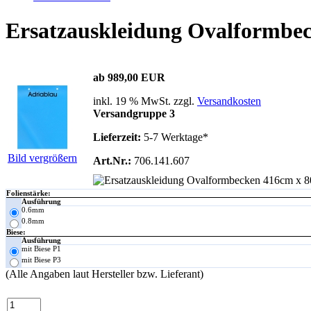
Ersatzauskleidung Ovalformbe
ab 989,00 EUR
inkl. 19 % MwSt. zzgl.
Versandkosten
Versandgruppe 3
Lieferzeit:
5-7 Werktage*
Bild vergrößern
Art.Nr.:
706.141.607
Folienstärke:
Ausführung
0.6mm
0.8mm
Biese:
Ausführung
mit Biese P1
mit Biese P3
(Alle Angaben laut Hersteller bzw. Lieferant)