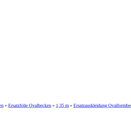
en
»
Ersatzfolie Ovalbecken
»
1,35 m
»
Ersatzauskleidung Ovalformb