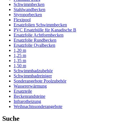
Schwimmbecken
Stahlwandbecken
Styroporbecken
Flexipool
Ersatzfolien Schwimmbecken
PVC Ersatzhülle für Kanadische B
Ersatzfolie Achtformbecken
Ersatzfolie Rundbecken
Ersatzfolie Ovalbecken
1,20 m
1,25 m
1,35 m
1,50 m
Schwimmbadzubehör
Schwimmbadreiniger
Sonderangebote Poolzubehör
Wassererwärmung
Ersatzteile
Beckenrandsteine
Infrarotheizung
Weihnachtssonderangebote
Suche